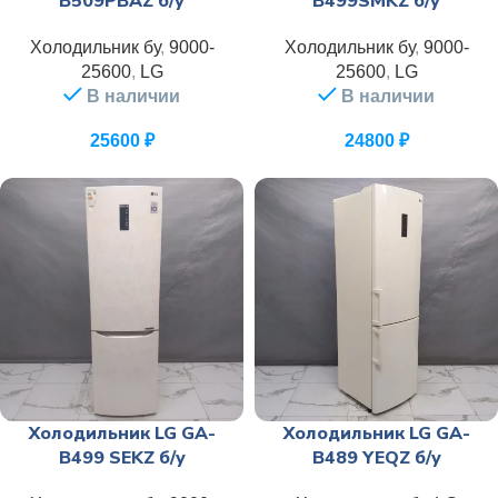
B509PBAZ б/у
B499SMKZ б/у
Холодильник бу
,
9000-
Холодильник бу
,
9000-
25600
,
LG
25600
,
LG
В наличии
В наличии
25600
₽
24800
₽
Холодильник LG GA-
Холодильник LG GA-
B499 SEKZ б/у
B489 YEQZ б/у