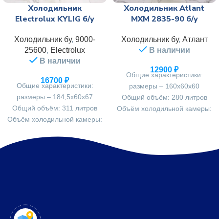
Холодильник
Холодильник Atlant
Electrolux KYLIG б/у
МХМ 2835-90 б/у
Холодильник бу
,
9000-
Холодильник бу
,
Атлант
25600
,
Electrolux
В наличии
В наличии
12900
₽
Общие характеристики:
16700
₽
Общие характеристики:
размеры – 160х60х60
размеры – 184,5х60х67
Общий объём: 280 литров
Общий объём: 311 литров
Объём холодильной камеры:
Объём холодильной камеры:
202 литров
220 литров
Объём морозильной
Объём морозильной
камеры: 75 литров
камеры: 91 литр
Мощность замораживания: 4
Вес: 63 кг
кг/сутки
Мощность замораживания: 6
кг/сутки