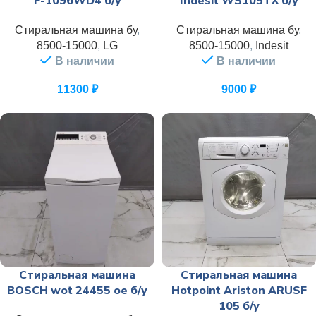
F-1096WD4 б/у
Indesit WS105TX б/у
Стиральная машина бу
,
Стиральная машина бу
,
8500-15000
,
LG
8500-15000
,
Indesit
В наличии
В наличии
11300
₽
9000
₽
Стиральная машина
Стиральная машина
BOSCH wot 24455 oe б/у
Hotpoint Ariston ARUSF
105 б/у