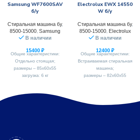
Samsung WF7600SAV
Electrolux EWX 14550
б/у
W б/у
Стиральная машина бу
,
Стиральная машина бу
,
8500-15000
,
Samsung
8500-15000
,
Electrolux
В наличии
В наличии
15400
₽
12400
₽
Общие характеристики:
Общие характеристики:
Отдельно стоящая;
Встраиваемая стиральная
размеры – 85х60х55
машина;
загрузка: 6 кг
размеры – 82х60х55
Макс.скорость отжима - 1000
загрузка: 6 кг
обор.
Макс.скорость отжима - 1400
обор.